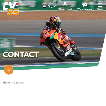
NL
Mijn account
Winkelwagen
CONTACT
Home
>
Contact