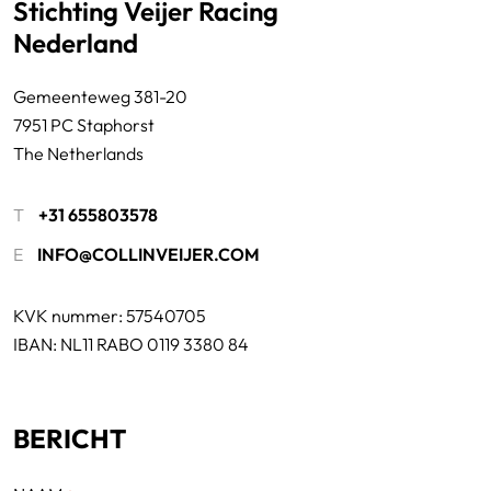
Stichting Veijer Racing
Nederland
Gemeenteweg 381-20
7951 PC Staphorst
The Netherlands
T
+31 655803578
E
INFO@COLLINVEIJER.COM
KVK nummer: 57540705
IBAN: NL11 RABO 0119 3380 84
BERICHT