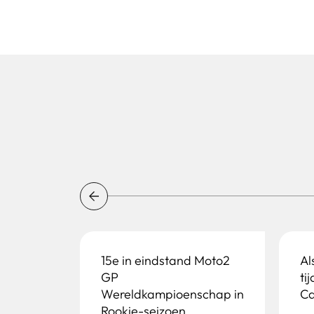
15e in eindstand Moto2
Al
GP
ti
Wereldkampioenschap in
Ca
Rookie-seizoen