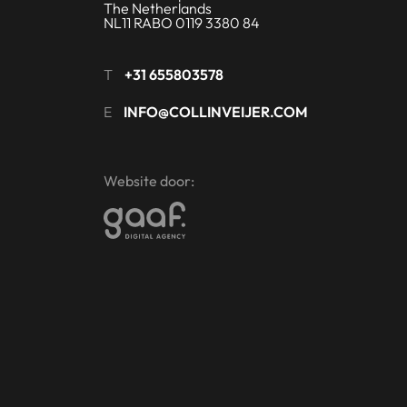
The Netherlands
NL11 RABO 0119 3380 84
T
+31 655803578
E
INFO@COLLINVEIJER.COM
Website door: