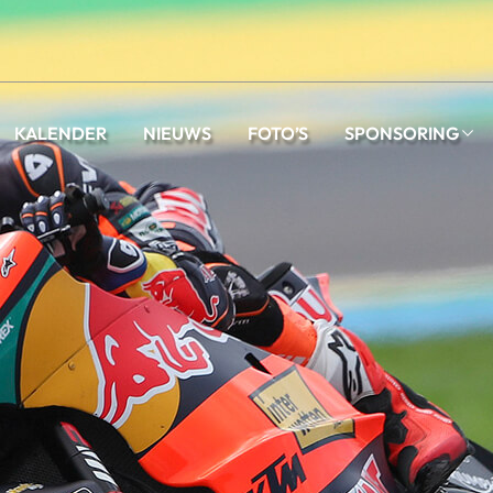
KALENDER
NIEUWS
FOTO’S
SPONSORING