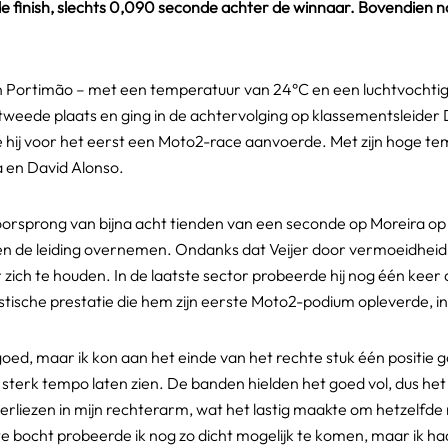
 de finish, slechts 0,090 seconde achter de winnaar. Bovendien n
 Portimão – met een temperatuur van 24°C en een luchtvochtighe
e tweede plaats en ging in de achtervolging op klassementsleider 
hij voor het eerst een Moto2-race aanvoerde. Met zijn hoge tempo
ra en David Alonso.
 voorsprong van bijna acht tienden van een seconde op Moreira 
 de leiding overnemen. Ondanks dat Veijer door vermoeidheid in z
 zich te houden. In de laatste sector probeerde hij nog één keer
ische prestatie die hem zijn eerste Moto2-podium opleverde, inc
 goed, maar ik kon aan het einde van het rechte stuk één positie
sterk tempo laten zien. De banden hielden het goed vol, dus h
erliezen in mijn rechterarm, wat het lastig maakte om hetzelfde
ste bocht probeerde ik nog zo dicht mogelijk te komen, maar ik h