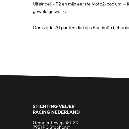
Uiteindelijk P2 en mijn eerste Moto2-podium — i
geweldige werk.”
Dankzij de 20 punten die hij in Portimão behaalde
STICHTING VEIJER
RACING NEDERLAND
Gemeenteweg 381-20
7951 PC Staphorst