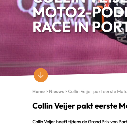
MOTO2-PODI
RACE IN PO
Home
>
Nieuws
>
Collin Veijer pakt eerste Mot
Collin Veijer pakt eerste 
Collin Veijer heeft tijdens de Grand Prix van 