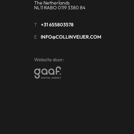
The Netherlands
NL11 RABO 0119 3380 84
T
+31 655803578
E
INFO@COLLINVEIJER.COM
Website door: