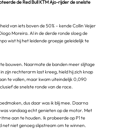
oteerde de Red Bull KTM Ajo-rijder de snelste
id van iets boven de 50% – kende Collin Veijer
Diogo Moreira. Al in de derde ronde sloeg de
 wist hij het leidende groepje geleidelijk te
op te bouwen. Naarmate de banden meer slijtage
ijn rechterarm last kreeg, hield hij zich knap
 aan te vallen, maar kwam uiteindelijk 0,090
lusief de snelste ronde van de race.
 goedmaken, dus daar was ik blij mee. Daarna
et was vandaag echt genieten op de motor. Met
 ritme aan te houden. Ik probeerde op P1 te
ad net niet genoeg slipstream om te winnen.