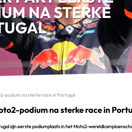
UM NA STERKE
RTUGAL
o2-podium na sterke race in Portugal
Moto2-podium na sterke race in Port
Portugal zijn eerste podiumplaats in het Moto2-wereldkampioensc