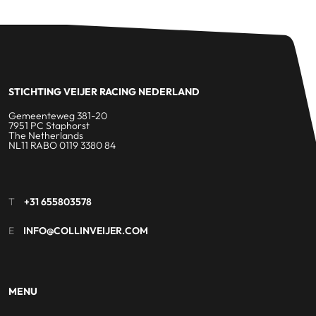
STICHTING VEIJER RACING NEDERLAND
Gemeenteweg 381-20
7951 PC Staphorst
The Netherlands
NL11 RABO 0119 3380 84
T
+31 655803578
E
INFO@COLLINVEIJER.COM
MENU