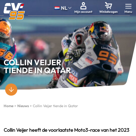
NL
Mijn account
Winkelwagen
COLLIN VEIJER
TIENDE IN QATAR
Home
>
Nieuws
>
Collin Veijer tiende in Qatar
Collin Veijer heeft de voorlaatste Moto3-race van het 2023