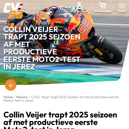
NL
Mijn account
Winkelwagen
COLLIN VEIJER
TRAPT 2025 SEIZOEN
AF MET
PRODUCTIEVE
EERSTE MOTO2-TEST
IN JEREZ
Home
>
Nieuws
>
Collin Veijer trapt 2025 seizoen af met productieve eerste
Moto2-test in Jerez
Collin Veijer trapt 2025 seizoen
af met productieve eerste