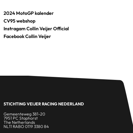
2024 MotoGP kalender
CV95 webshop
Instragam Collin Veijer Official
Facebook Collin Veijer
STICHTING VEIJER RACING NEDERLAND
Gemeenteweg 381-20
7951 PC Staphorst
The Netherlands
NL11 RABO 0119 3380 84