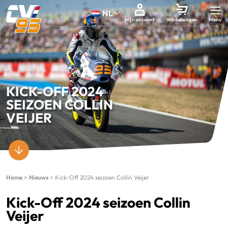
NL
Mijn account
Winkelwagen
KICK-OFF 2024
SEIZOEN COLLIN
VEIJER
Home
>
Nieuws
>
Kick-Off 2024 seizoen Collin Veijer
Kick-Off 2024 seizoen Collin
Veijer