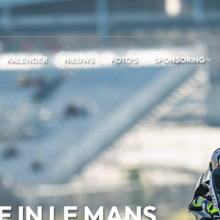
KALENDER
NIEUWS
FOTO’S
SPONSORING
E IN LE MANS