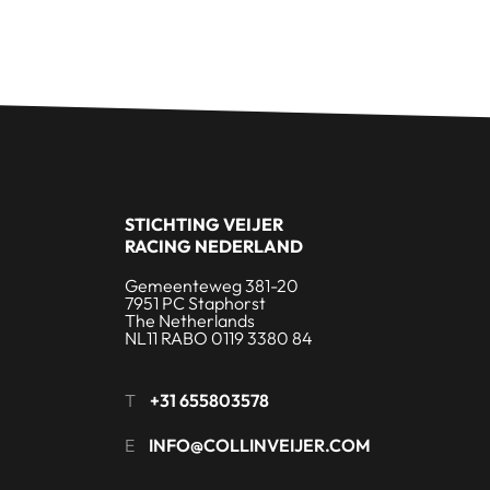
STICHTING VEIJER
RACING NEDERLAND
Gemeenteweg 381-20
7951 PC Staphorst
The Netherlands
NL11 RABO 0119 3380 84
T
+31 655803578
E
INFO@COLLINVEIJER.COM