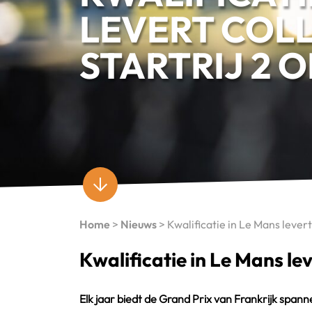
LEVERT COLL
STARTRIJ 2 O
Home
>
Nieuws
>
Kwalificatie in Le Mans levert 
Kwalificatie in Le Mans leve
Elk jaar biedt de Grand Prix van Frankrijk spann