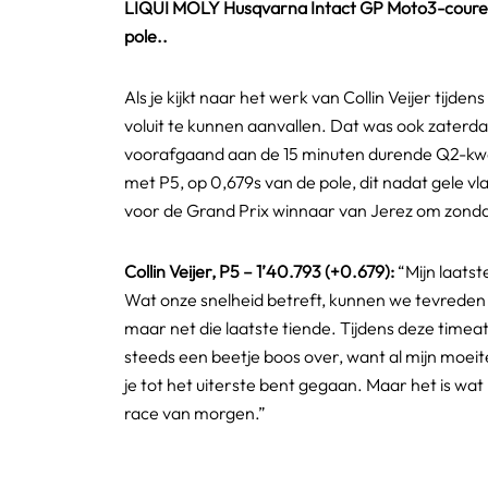
LIQUI MOLY Husqvarna Intact GP Moto3-coureur Col
pole..
Als je kijkt naar het werk van Collin Veijer tij
voluit te kunnen aanvallen. Dat was ook zaterdag
voorafgaand aan de 15 minuten durende Q2-kwali
met P5, op 0,679s van de pole, dit nadat gele vl
voor de Grand Prix winnaar van Jerez om zondag
Collin Veijer, P5 – 1’40.793 (+0.679):
“Mijn laatst
Wat onze snelheid betreft, kunnen we tevreden e
maar net die laatste tiende. Tijdens deze timea
steeds een beetje boos over, want al mijn moeite
je tot het uiterste bent gegaan. Maar het is wat
race van morgen.”