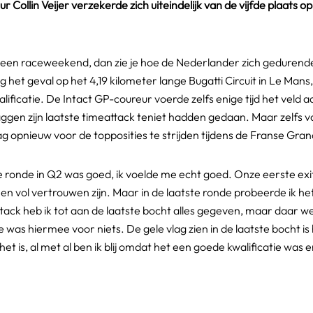
lin Veijer verzekerde zich uiteindelijk van de vijfde plaats op d
dens een raceweekend, dan zie je hoe de Nederlander zich gedurende
 het geval op het 4,19 kilometer lange Bugatti Circuit in Le Mans
ficatie. De Intact GP-coureur voerde zelfs enige tijd het veld
aggen zijn laatste timeattack teniet hadden gedaan. Maar zelfs v
 opnieuw voor de topposities te strijden tijdens de Franse Gran
e ronde in Q2 was goed, ik voelde me echt goed. Onze eerste exi
n vol vertrouwen zijn. Maar in de laatste ronde probeerde ik he
ttack heb ik tot aan de laatste bocht alles gegeven, maar daar w
 was hiermee voor niets. De gele vlag zien in de laatste bocht i
 het is, al met al ben ik blij omdat het een goede kwalificatie w