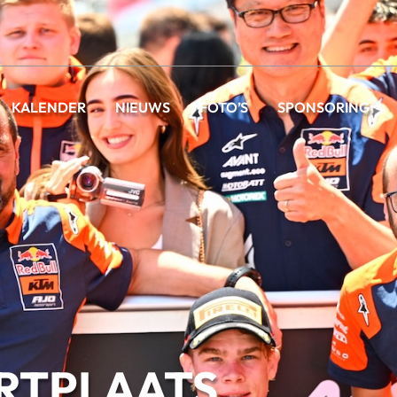
KALENDER
NIEUWS
FOTO’S
SPONSORING
RTPLAATS