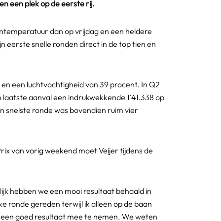
 een plek op de eerste rij.
ntemperatuur dan op vrijdag en een heldere
jn eerste snelle ronden direct in de top tien en
en een luchtvochtigheid van 39 procent. In Q2
jn laatste aanval een indrukwekkende 1’41.338 op
ijn snelste ronde was bovendien ruim vier
rix van vorig weekend moet Veijer tijdens de
ijk hebben we een mooi resultaat behaald in
 ronde gereden terwijl ik alleen op de baan
ier een goed resultaat mee te nemen. We weten