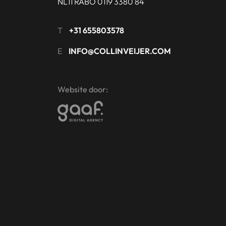
NL11 RABO 0119 3380 84
T
+31 655803578
E
INFO@COLLINVEIJER.COM
Website door: