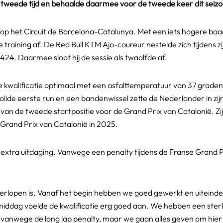
tweede tijd en behaalde daarmee voor de tweede keer dit seizoen
 het Circuit de Barcelona-Catalunya. Met een iets hogere baa
e training af. De Red Bull KTM Ajo-coureur nestelde zich tijdens zi
.424. Daarmee sloot hij de sessie als twaalfde af.
kwalificatie optimaal met een asfalttemperatuur van 37 graden 
solide eerste run en een bandenwissel zette de Nederlander in zi
h van de tweede startpositie voor de Grand Prix van Catalonië. Z
de Grand Prix van Catalonië in 2025.
extra uitdaging. Vanwege een penalty tijdens de Franse Grand P
erlopen is. Vanaf het begin hebben we goed gewerkt en uiteindel
ddag voelde de kwalificatie erg goed aan. We hebben een sterke
rez vanwege de long lap penalty, maar we gaan alles geven om h