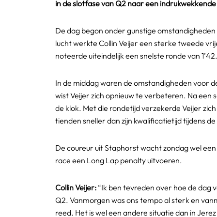
in de slotfase van Q2 naar een indrukwekkende 
De dag begon onder gunstige omstandigheden op
lucht werkte Collin Veijer een sterke tweede vrij
noteerde uiteindelijk een snelste ronde van 1’42
In de middag waren de omstandigheden voor de 
wist Veijer zich opnieuw te verbeteren. Na een 
de klok. Met die rondetijd verzekerde Veijer zic
tienden sneller dan zijn kwalificatietijd tijdens 
De coureur uit Staphorst wacht zondag wel een 
race een Long Lap penalty uitvoeren.
Collin Veijer:
“Ik ben tevreden over hoe de dag v
Q2. Vanmorgen was ons tempo al sterk en vanmi
reed. Het is wel een andere situatie dan in Je