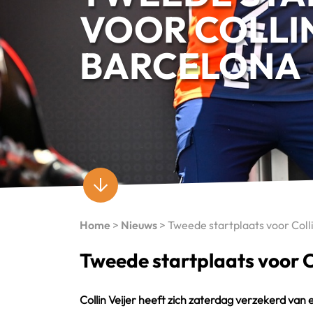
VOOR COLLIN
BARCELONA
Home
>
Nieuws
>
Tweede startplaats voor Colli
Tweede startplaats voor Co
Collin Veijer heeft zich zaterdag verzekerd van 