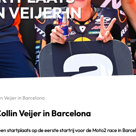
 VEIJER IN
n Veijer in Barcelona
llin Veijer in Barcelona
een startplaats op de eerste startrij voor de Moto2 race in Barc